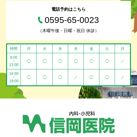
電話予約はこちら
0595-65-0023
（木曜午後・日曜・祝日 休診）
時間
月
火
水
木
金
土
日
9:00
~
◯
◯
◯
◯
◯
◯
／
13:00
16:00
~
◯
◯
◯
／
◯
◯
／
19:00