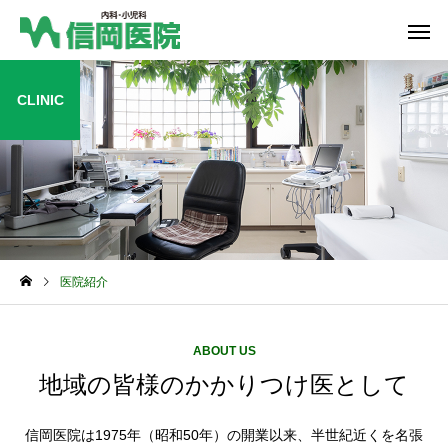
CLINIC
総合内科
血液内
医院紹介
ABOUT US
地域の皆様のかかりつけ医として
信岡医院は1975年（昭和50年）の開業以来、半世紀近くを名張