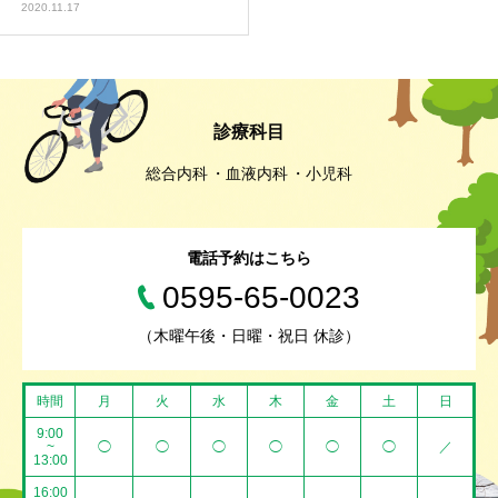
2020.11.17
診療科目
総合内科
血液内科
小児科
電話予約はこちら
0595-65-0023
（木曜午後・日曜・祝日 休診）
時間
月
火
水
木
金
土
日
9:00
~
◯
◯
◯
◯
◯
◯
／
13:00
16:00