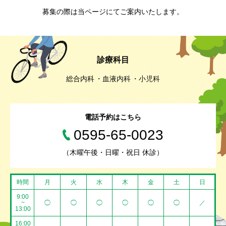
募集の際は当ページにてご案内いたします。
診療科目
総合内科
血液内科
小児科
電話予約はこちら
0595-65-0023
（木曜午後・日曜・祝日 休診）
時間
月
火
水
木
金
土
日
9:00
~
◯
◯
◯
◯
◯
◯
／
13:00
16:00