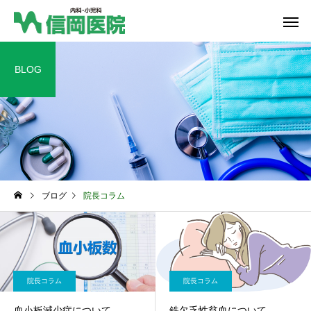
BLOG
総合内科
血液内
ブログ
院長コラム
院長コラム
院長コラム
血小板減少症について
鉄欠乏性貧血について