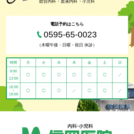
総合内科
血液内科
小児科
電話予約はこちら
0595-65-0023
（木曜午後・日曜・祝日 休診）
時間
月
火
水
木
金
土
日
9:00
~
◯
◯
◯
◯
◯
◯
／
13:00
16:00
~
◯
◯
◯
／
◯
◯
／
19:00